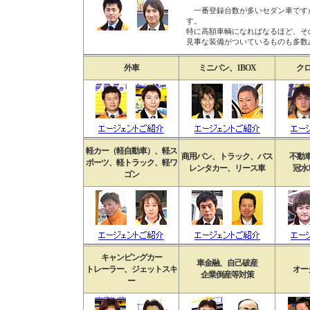
一番登録台数が多いセダン車です
す。
特に高額車輌になればなるほど、そ
見事な装備がついているものも多数
外車
ミニバン、1BOX
クロ
軽カー（軽自動車）、軽ス
商用バン、トラック、バス
不動
ポーツ、軽トラック、軽ワ
レンタカー、リース車
冠水
ゴン
キャンピングカー
車金融、自己破産
トレーラー、ジェットスキ
オー
企業倒産等対策
ー