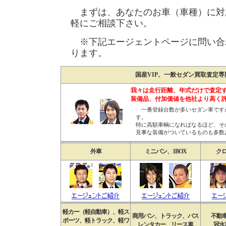
まずは、あなたのお車（車種）に対
軽にご相談下さい。
※下記エージェントページに問い合
ります。
国産VIP、一般セダン買取査定
我々は走行距離、年式だけで査定
装備品、付加価値を他社より高く
一番登録台数が多いセダン車です
す。
特に高額車輌になればなるほど、そ
見事な装備がついているものも多数
外車
ミニバン、1BOX
クロ
軽カー（軽自動車）、軽ス
商用バン、トラック、バス
不動
ポーツ、軽トラック、軽ワ
レンタカー、リース車
冠水