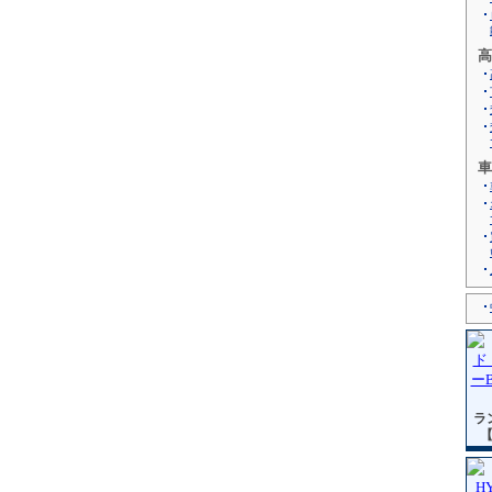
高
車
ラ