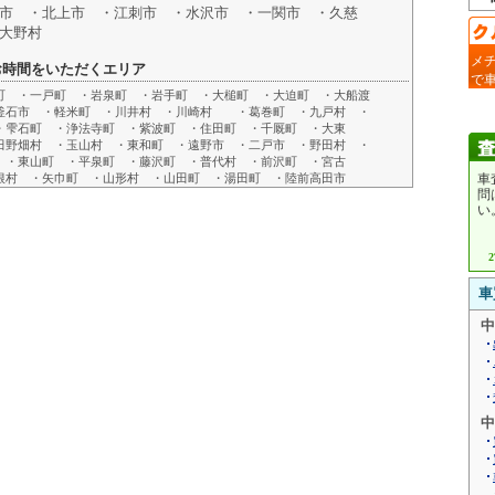
市 ・北上市 ・江刺市 ・水沢市 ・一関市 ・久慈
大野村
メ
お時間をいただくエリア
で
町 ・一戸町 ・岩泉町 ・岩手町 ・大槌町 ・大迫町 ・大船渡
釜石市 ・軽米町 ・川井村 ・川崎村 ・葛巻町 ・九戸村 ・
・雫石町 ・浄法寺町 ・紫波町 ・住田町 ・千厩町 ・大東
野畑村 ・玉山村 ・東和町 ・遠野市 ・二戸市 ・野田村 ・
 ・東山町 ・平泉町 ・藤沢町 ・普代村 ・前沢町 ・宮古
根村 ・矢巾町 ・山形村 ・山田町 ・湯田町 ・陸前高田市
車
問
い
車
中
中