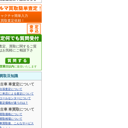
チャクチャ簡単入力
車買取査定依頼！
査定、買取に関するご質
はお気軽にご相談下さ
。
2営業日以内
に返信いたします
買取豆知識
古車 車査定について
出張査定について
ご来店による査定について
コールセンターについて
査定価格が違うのは？
古車 車買取について
買取価格について
買取相場について
車買取後、こんなサービス
も・・・