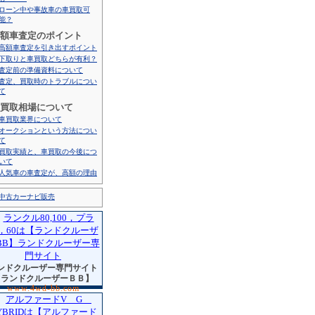
ローン中や事故車の車買取可
能？
額車査定のポイント
高額車査定を引き出すポイント
下取りと車買取どちらが有利？
査定前の準備資料について
査定、買取時のトラブルについ
て
買取相場について
車買取業界について
オークションという方法につい
て
買取実績と、車買取の今後につ
いて
人気車の車査定が、高額の理由
中古カーナビ販売
ンドクルーザー専門サイト
【ランドクルーザーＢＢ】
www.4wd-bb.com