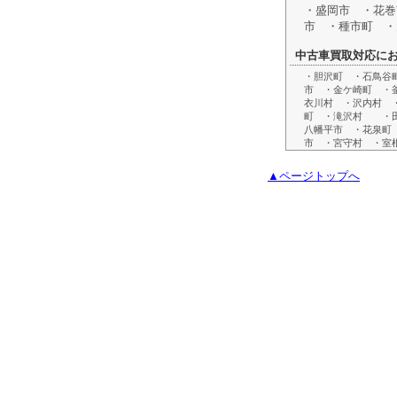
・盛岡市 ・花巻
市 ・種市町 ・
中古車買取対応に
・胆沢町 ・石鳥谷
市 ・金ケ崎町 ・
衣川村 ・沢内村 
町 ・滝沢村 ・田
八幡平市 ・花泉町
市 ・宮守村 ・室
▲ページトップへ