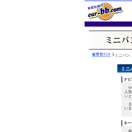
ミニバン、
ミニ
ナビ
や
人気
ンと
また
いま
キー
最近