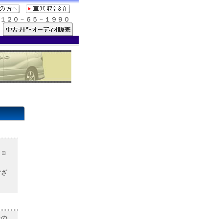
１２０－６５－１９９０
ショ
ござ
をの