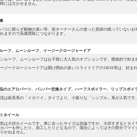
時には欠かせません。
車
バコに限らず動物の臭い等、前オーナーさんの使った形跡の残っていないお
れますので高価買取につながります。
ルーフ、ムーンルーフ、イージークロージャードア
ンルーフ、ムーンルーフはお子様に大人気のオプションです。開放的で好ま
ジークロージャードアは開け閉めの多いスライドドアの1BOX等は、好ま
品のエアロパーツ、バンパー交換タイプ、ハーフスポイラー、リップスポイ
流は延長系の「イカツイ」タイプより、小振りな「シンプル」系が人気です
ミホイール
気は大径ホイールです。車に合ったサイズは勿論ですが、大径すぎるとタイ
カバーを外したり、加工したりとなるので、場合によってはその部分でマイ
りかねません。