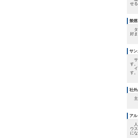
せる
禁煙
タ
好ま
サン
サ
す。
イー
す。
社外
主
アル
人
ウス
にな